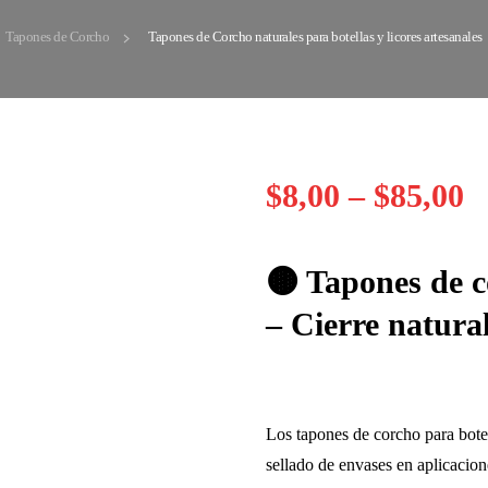
Tapones de Corcho
Tapones de Corcho naturales para botellas y licores artesanales
$
8,00
–
$
85,00
🟤 Tapones de c
– Cierre natural
Los
tapones de corcho para bote
sellado de envases
en aplicacion