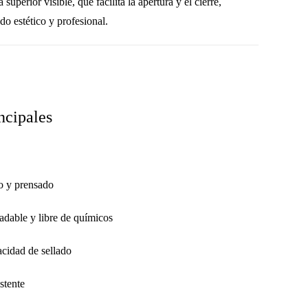
perior visible, que facilita la apertura y el cierre,
o estético y profesional.
ncipales
o y prensado
adable y libre de químicos
acidad de sellado
istente