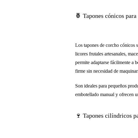
🍍 Tapones cónicos para l
Los
tapones de corcho cónicos
s
licores frutales artesanales
, mace
permite adaptarse fácilmente a b
firme sin necesidad de maquinar
Son ideales para pequeños produc
embotellado manual y ofrecen un
🍷 Tapones cilíndricos p