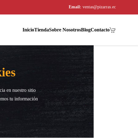
Email:
ventas@pizarras.ec
Inicio
Tienda
Sobre Nosotros
Blog
Contacto
ies
ia en nuestro sitio
emos tu información