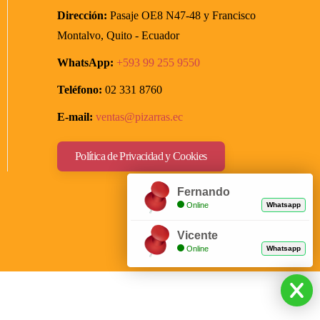
Dirección:
Pasaje OE8 N47-48
y Francisco
Montalvo,
Quito - Ecuador
WhatsApp:
+593
99 255 9550
Teléfono:
02 331 8760
E-mail:
ventas@pizarras.ec
Política de Privacidad y Cookies
Fernando
Online
Whatsapp
Vicente
Online
Whatsapp