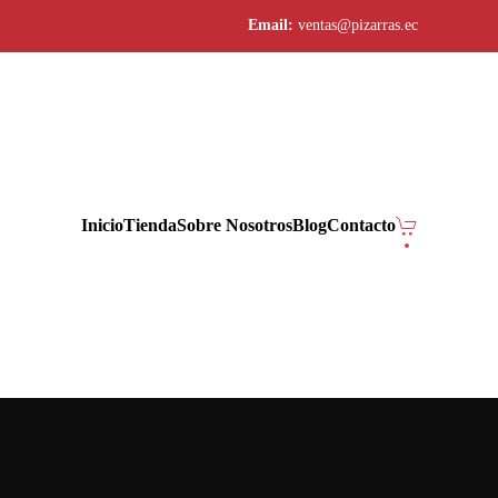
Email:
ventas@pizarras.ec
Inicio
Tienda
Sobre Nosotros
Blog
Contacto