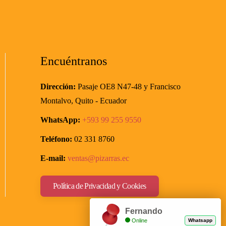
Encuéntranos
Dirección:
Pasaje OE8 N47-48
y Francisco
Montalvo,
Quito - Ecuador
WhatsApp:
+593
99 255 9550
Teléfono:
02 331 8760
E-mail:
ventas@pizarras.ec
Política de Privacidad y Cookies
Fernando
Online
Whatsapp