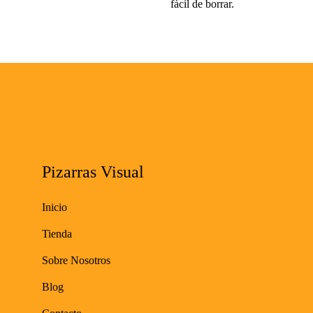
fácil de borrar.
x
80
cm
para
oficina
cantidad
Pizarras Visual
Inicio
Tienda
Sobre Nosotros
Blog