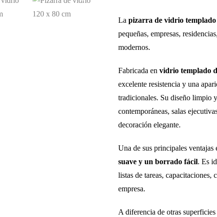
precio
original
La
pizarra de vidrio templad
pequeñas, empresas, residencias
era:
modernos.
$130,00
Fabricada en
vidrio templado 
excelente resistencia y una apar
tradicionales. Su diseño limpio
contemporáneas, salas ejecutivas
decoración elegante.
Una de sus principales ventajas e
suave y un borrado fácil
. Es i
listas de tareas, capacitaciones,
empresa.
A diferencia de otras superfici