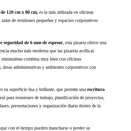
precio
actual
o de 120 cm x 80 cm,
es la más utilizada en oficinas
, salas de reuniones pequeñas y espacios corporativos
es:
.
$120,00.
de seguridad de 6 mm de espesor
, esta pizarra ofrece una
iencia mucho más moderna que las pizarras acrílicas
 y minimalista combina muy bien con oficinas
, áreas administrativas y ambientes corporativos con
s su superficie lisa y brillante, que permite una
escritura
deal para reuniones de trabajo, planificación de proyectos,
 clases, presentaciones y organización diaria dentro de la
es que con el tiempo pueden mancharse o perder su