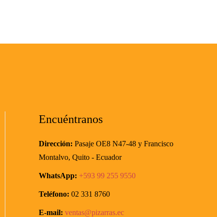
Encuéntranos
Dirección:
Pasaje OE8 N47-48
y Francisco
Montalvo,
Quito - Ecuador
WhatsApp:
+593
99 255 9550
Teléfono:
02 331 8760
E-mail:
ventas@pizarras.ec