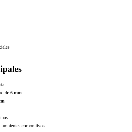
iales
ipales
sta
dad de
6 mm
 cm
cinas
a ambientes corporativos