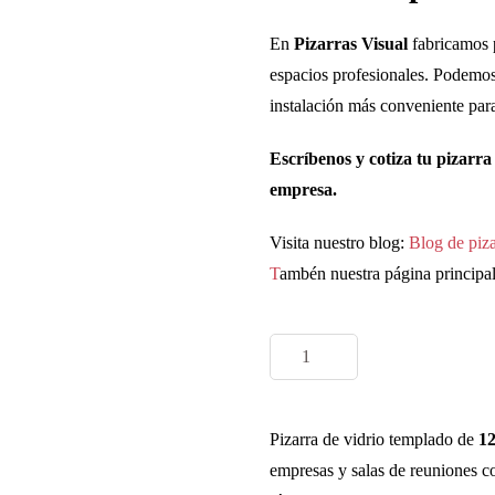
En
Pizarras Visual
fabricamos p
espacios profesionales. Podemos 
instalación más conveniente para
Escríbenos y cotiza tu pizarra
empresa.
Visita nuestro blog:
Blog de piza
T
ambén nuestra página principa
Pizarra
de
vidrio
Pizarra de vidrio templado de
12
templado
empresas y salas de reuniones c
120