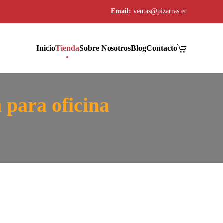
Email:
ventas@pizarras.ec
Inicio
Tienda
Sobre Nosotros
Blog
Contacto
 para oficina
El