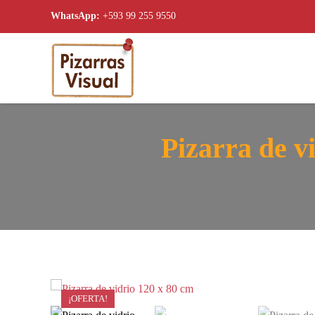
WhatsApp:
+593 99 255 9550
Skip to main content
Pizarra de v
¡OFERTA!