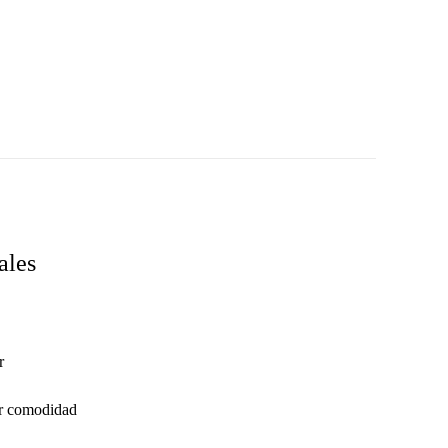
ales
r
or comodidad