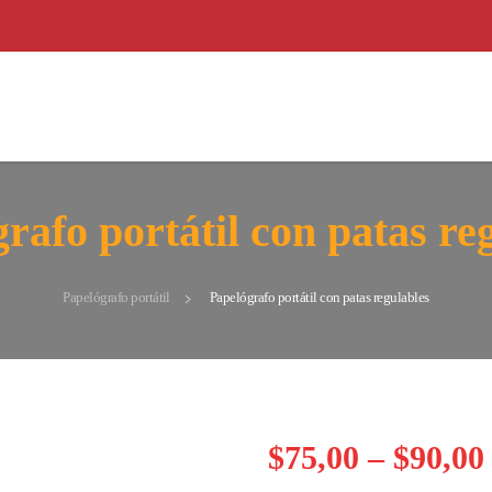
rafo portátil con patas re
Papelógrafo portátil
Papelógrafo portátil con patas regulables
$
75,00
–
$
90,00