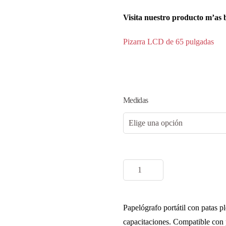
Visita nuestro producto m’as 
Pizarra LCD de 65 pulgadas
Medidas
Papelógrafo
portátil
con
Papelógrafo portátil con patas pl
patas
capacitaciones. Compatible co
regulables