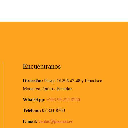
Encuéntranos
Dirección:
Pasaje OE8 N47-48
y Francisco
Montalvo,
Quito - Ecuador
WhatsApp:
+593
99 255 9550
Teléfono:
02 331 8760
E-mail:
ventas@pizarras.ec