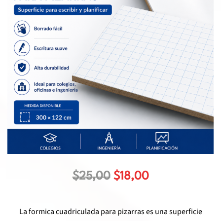
El
El
$
25,00
$
18,00
precio
precio
original
actual
La formica cuadriculada para pizarras es una superficie