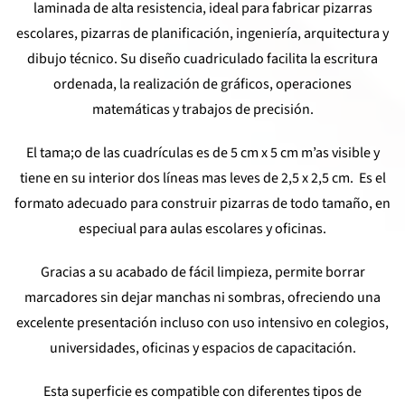
era:
es:
laminada de alta resistencia, ideal para fabricar pizarras
escolares, pizarras de planificación, ingeniería, arquitectura y
$25,00.
$18,00.
dibujo técnico. Su diseño cuadriculado facilita la escritura
ordenada, la realización de gráficos, operaciones
matemáticas y trabajos de precisión.
El tama;o de las cuadrículas es de 5 cm x 5 cm m’as visible y
tiene en su interior dos líneas mas leves de 2,5 x 2,5 cm. Es el
formato adecuado para construir pizarras de todo tamaño, en
especiual para aulas escolares y oficinas.
Gracias a su acabado de fácil limpieza, permite borrar
marcadores sin dejar manchas ni sombras, ofreciendo una
excelente presentación incluso con uso intensivo en colegios,
universidades, oficinas y espacios de capacitación.
Esta superficie es compatible con diferentes tipos de